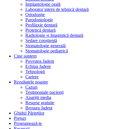
Implantologie orală
Laborator intern de tehnică dentară
Ortodonție
Parodontologie
Profilaxie dentară
Protetică dentară
Radiologie și Imagistică dentară
Sedare conștientă
Stomatologie generală
Stomatologie pediatrică
Cine suntem
Povestea Jadent
Echipa Jadent
Tehnologii
Cariere
Rezultatele noastre
Cazuri
Testimoniale pacienți
Apariții media
Resurse gratuite
Brosura Jadent
Ghidul Părinților
Prețuri
Programează-te
Recenzii