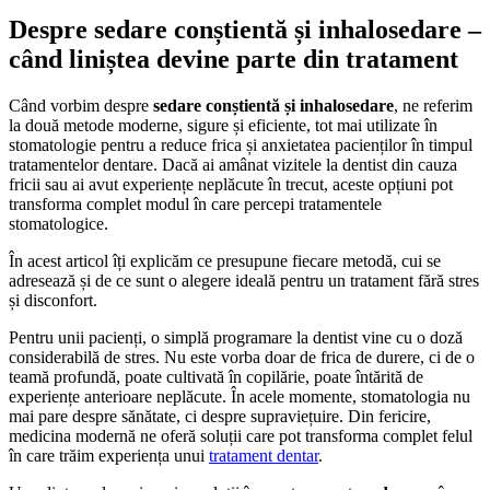
Despre sedare conștientă și inhalosedare –
când liniștea devine parte din tratament
Când vorbim despre
sedare conștientă și inhalosedare
, ne referim
la două metode moderne, sigure și eficiente, tot mai utilizate în
stomatologie pentru a reduce frica și anxietatea pacienților în timpul
tratamentelor dentare. Dacă ai amânat vizitele la dentist din cauza
fricii sau ai avut experiențe neplăcute în trecut, aceste opțiuni pot
transforma complet modul în care percepi tratamentele
stomatologice.
În acest articol îți explicăm ce presupune fiecare metodă, cui se
adresează și de ce sunt o alegere ideală pentru un tratament fără stres
și disconfort.
Pentru unii pacienți, o simplă programare la dentist vine cu o doză
considerabilă de stres. Nu este vorba doar de frica de durere, ci de o
teamă profundă, poate cultivată în copilărie, poate întărită de
experiențe anterioare neplăcute. În acele momente, stomatologia nu
mai pare despre sănătate, ci despre supraviețuire. Din fericire,
medicina modernă ne oferă soluții care pot transforma complet felul
în care trăim experiența unui
tratament dentar
.