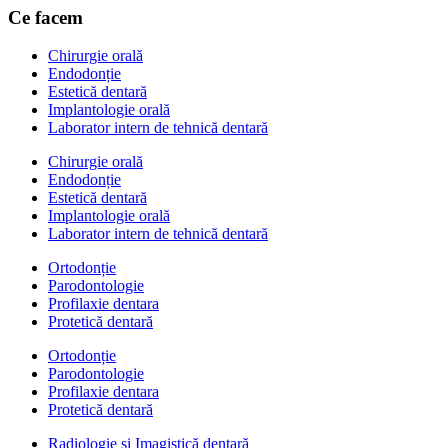
Ce facem
Chirurgie orală
Endodonție
Estetică dentară
Implantologie orală
Laborator intern de tehnică dentară
Chirurgie orală
Endodonție
Estetică dentară
Implantologie orală
Laborator intern de tehnică dentară
Ortodonție
Parodontologie
Profilaxie dentara
Protetică dentară
Ortodonție
Parodontologie
Profilaxie dentara
Protetică dentară
Radiologie și Imagistică dentară