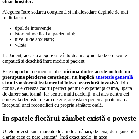
chiar liniștitor
.
Alegerea între sedarea conștientă și inhalosedare depinde de mai
mulți factori:
tipul de intervenție;
istoricul medical al pacientului;
nivelul de anxietate;
vârsta.
La Jadent, această alegere este întotdeauna ghidată de o discuție
empatică și deschisă între medic și pacient.
Este important de menționat că
niciuna dintre aceste metode nu
presupune pierderea conștienței, nu implică
anestezie generală
și nu transformă tratamentul într-o procedură invazivă
. Din
contră, ele creează cadrul perfect pentru o experiență calmă, lipsită
de durere sau teamă. Iar pentru mulți pacienți, mai ales pentru cei
care evită dentistul de ani de zile, această experiență poate marca
începutul unei reconcilieri cu propria sănătate orală.
În spatele fiecărui zâmbet există o poveste
Unele povești sunt marcate de ani de amânări, de jenă, de rușinea de
a arăta ceea ce pare „stricat”. Însă exact acolo, în acea