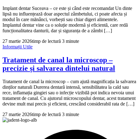
Implant dentar Suceava – ce este și când este recomandat Un dinte
lipsă nu influențează doar aspectul zâmbetului, ci poate afecta și
modul în care mănânci, vorbești sau chiar digeri alimentele.
Implantul dentar vine ca o soluție modernă și eficientă, care redă
funcționalitatea danturii, dar și siguranța de a zâmbi […]
27 martie 2026
timp de lectură 3 minute
Informații Utile
Tratament de canal la microscop –
precizie și salvarea dintelui natural
Tratament de canal la microscop – cum ajută magnificația la salvarea
dinților naturali Durerea dentară intensă, sensibilitatea la cald sau
rece, inflamația gingiei sau o infecție vizibilă pot indica nevoia unui
tratament de canal. Cu ajutorul microscopului dentar, acest tratament
devine mult mai precis și eficient, crescând considerabil rata de […]
27 martie 2026
timp de lectură 3 minute