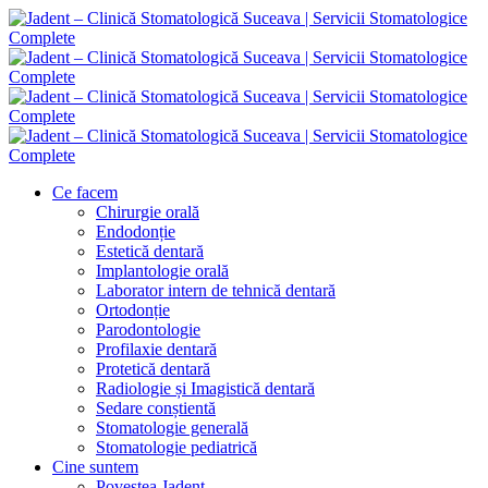
Ce facem
Chirurgie orală
Endodonție
Estetică dentară
Implantologie orală
Laborator intern de tehnică dentară
Ortodonție
Parodontologie
Profilaxie dentară
Protetică dentară
Radiologie și Imagistică dentară
Sedare conștientă
Stomatologie generală
Stomatologie pediatrică
Cine suntem
Povestea Jadent