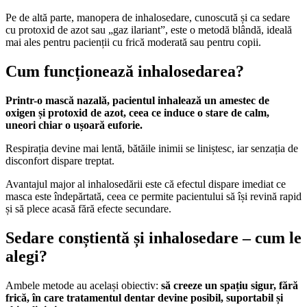
Pe de altă parte, manopera de inhalosedare, cunoscută și ca sedare
cu protoxid de azot sau „gaz ilariant”, este o metodă blândă, ideală
mai ales pentru pacienții cu frică moderată sau pentru copii.
Cum funcționează inhalosedarea?
Printr-o mască nazală, pacientul inhalează un amestec de
oxigen și protoxid de azot, ceea ce induce o stare de calm,
uneori chiar o ușoară euforie.
Respirația devine mai lentă, bătăile inimii se liniștesc, iar senzația de
disconfort dispare treptat.
Avantajul major al inhalosedării este că efectul dispare imediat ce
masca este îndepărtată, ceea ce permite pacientului să își revină rapid
și să plece acasă fără efecte secundare.
Sedare conștientă și inhalosedare – cum le
alegi?
Ambele metode au același obiectiv:
să creeze un spațiu sigur, fără
frică, în care tratamentul dentar devine posibil, suportabil și