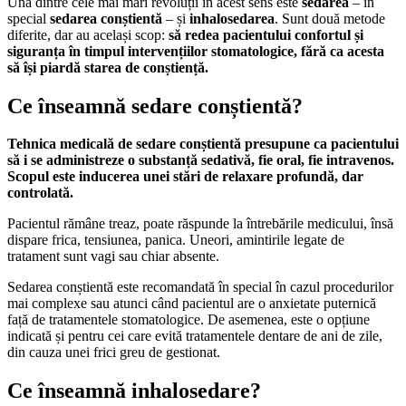
Una dintre cele mai mari revoluții în acest sens este
sedarea
– în
special
sedarea conștientă
– și
inhalosedarea
. Sunt două metode
diferite, dar au același scop:
să redea pacientului confortul și
siguranța în timpul intervențiilor stomatologice, fără ca acesta
să își piardă starea de conștiență.
Ce înseamnă sedare conștientă?
Tehnica medicală de sedare conștientă presupune ca pacientului
să i se administreze o substanță sedativă, fie oral, fie intravenos.
Scopul este inducerea unei stări de relaxare profundă, dar
controlată.
Pacientul rămâne treaz, poate răspunde la întrebările medicului, însă
dispare frica, tensiunea, panica. Uneori, amintirile legate de
tratament sunt vagi sau chiar absente.
Sedarea conștientă este recomandată în special în cazul procedurilor
mai complexe sau atunci când pacientul are o anxietate puternică
față de tratamentele stomatologice. De asemenea, este o opțiune
indicată și pentru cei care evită tratamentele dentare de ani de zile,
din cauza unei frici greu de gestionat.
Ce înseamnă inhalosedare?