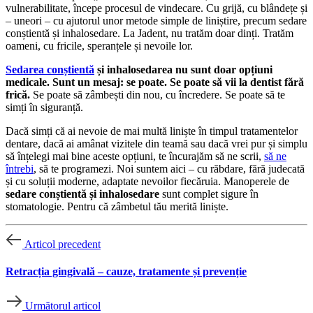
vulnerabilitate, începe procesul de vindecare. Cu grijă, cu blândețe și
– uneori – cu ajutorul unor metode simple de liniștire, precum sedare
conștientă și inhalosedare. La Jadent, nu tratăm doar dinți. Tratăm
oameni, cu fricile, speranțele și nevoile lor.
Sedarea conștientă
și inhalosedarea nu sunt doar opțiuni
medicale. Sunt un mesaj: se poate. Se poate să vii la dentist fără
frică.
Se poate să zâmbești din nou, cu încredere. Se poate să te
simți în siguranță.
Dacă simți că ai nevoie de mai multă liniște în timpul tratamentelor
dentare, dacă ai amânat vizitele din teamă sau dacă vrei pur și simplu
să înțelegi mai bine aceste opțiuni, te încurajăm să ne scrii,
să ne
întrebi
, să te programezi. Noi suntem aici – cu răbdare, fără judecată
și cu soluții moderne, adaptate nevoilor fiecăruia. Manoperele de
sedare conștientă și inhalosedare
sunt complet sigure în
stomatologie. Pentru că zâmbetul tău merită liniște.
Articol precedent
Retracția gingivală – cauze, tratamente și prevenție
Următorul articol