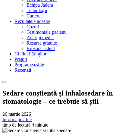
Echipa Jadent
Tehnologii
Cariere
Rezultatele noastre
Cazuri
Testimoniale pacienți
Apariții media
Resurse gratuite
Brosura Jadent
Ghidul Părinților
Prețuri
Programează-te
Recenzii
Sedare conștientă și inhalosedare în
stomatologie – ce trebuie să știi
26 martie 2026
Informații Utile
timp de lectură 4 minute