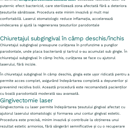
puternic efect bactericid, care sterilizează zona afectată fără a deteriora
țesuturile sănătoase. Procedura este minim invazivă și mult mai
confortabilă. Laserul stomatologic reduce inflamația, accelerează
vindecarea și ajută la regenerarea țesuturilor parodontale
Chiuretajul subgingival în câmp deschis/închis
Chiuretajul subgingival presupune curățarea în profunzime a pungilor
parodontale, unde placa bacteriană și tartrul s-au acumulat sub gingie. În
chiuretajul subgingival în câmp închis, curățarea se face cu ajutorul
laserului, fără incizie.
În chiuretajul subgingival în câmp deschis, gingia este ușor ridicată pentru a
permite acces complet, asigurând îndepărtarea completă a depunerilor și
prevenind recidiva bolii. Această procedură este recomandată pacienților
cu boală parodontală moderată sau avansată.
Gingivectomie laser
Gingivectomia cu laser permite îndepărtarea țesutului gingival afectat cu
ajutorul laserului stomatologic și formarea unui contur gingival estetic.
Procedura este precisă, minim invazivă și contribuie la obținerea unui
rezultat estetic armonios, fără sângerări semnificative și cu o recuperare