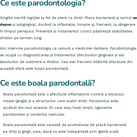
Ce este parodontologia?
Gingiile merită îngrijite la fel de atent ca dinții. Placa bacteriană și tartrul
se
depun
și subgingival, ducând la inflamație, înroșire și, frecvent, la sângerare
în timpul periajului. Prevenția și tratamentul corect păstrează stabilitatea
dinților pe termen lung.
Aici intervine parodontologia ca ramură a medicinei dentare. Parodontologia
se ocupă cu diagnosticarea și tratamentul afecțiunilor gingivale și ale
țesuturilor de susținere a dinților. Cea mai frecvent întâlnită afecțiune din
această sferă este boala parodontală.
Ce este boala parodontală?
Boala parodontală este o afecțiune inflamatorie cronică a țesutului
moale (gingie) și a structurilor care susțin dinții. Parodontiul este
alcătuit din osul alveolar (în care stau fixați dinții), ligamente
parodontale și cementul radicular.
Boala parodontală este cauzată de acumularea de placă bacteriană
pe dinți și gingii, care, dacă nu este îndepărtată prin igienă orală