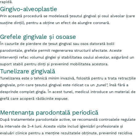
rapidă.
Gingivo-alveoplastie
Prin această procedură se modelează țesutul gingival și osul alveolar (care
susține dinții), pentru a obține un efect de alungire coronară.
Grefele gingivale și osoase
În cazurile de pierdere de țesut gingival sau osos datorată bolii
parodontale, grefele permit regenerarea structurii afectate. Aceste
intervenții refac volumul gingiei și stabilitatea osului alveolar, asigurând un
suport stabil pentru dinți și prevenind mobilitatea acestora.
Tunelizare gingivală
Tunelizarea este o tehnică minim invazivă, folosită pentru a trata retracțiile
gingivale, prin care țesutul gingival este ridicat ca un „tunel”, însă fără a
desprinde complet gingia. În acest tunel, medicul introduce un material de
grefă care acoperă rădăcinile expuse.
Mentenanța parodontală periodică
După tratamentele parodontale active, se recomandă controalele regulate
la intervale de 3-4 luni. Aceste vizite includ igienizări profesionale și
evaluări clinice pentru a menține rezultatele obținute, prevenind recidiva