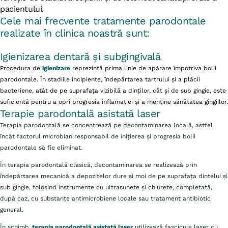
pacientului.
Cele mai frecvente tratamente parodontale
realizate în clinica noastră sunt:
Igienizarea dentară și subgingivală
Procedura de
igienizare
reprezintă prima linie de apărare împotriva bolii
parodontale. În stadiile incipiente, îndepărtarea tartrului și a plăcii
bacteriene, atât de pe suprafața vizibilă a dinților, cât și de sub gingie, este
suficientă pentru a opri progresia inflamației și a menține sănătatea gingiilor.
Terapie parodontală asistată laser
Terapia parodontală se concentrează pe decontaminarea locală, astfel
încât factorul microbian responsabil de inițierea și progresia bolii
parodontale să fie eliminat.
În terapia parodontală clasică, decontaminarea se realizează prin
îndepărtarea mecanică a depozitelor dure și moi de pe suprafața dintelui și
sub gingie, folosind instrumente cu ultrasunete și chiurete, completată,
după caz, cu substanțe antimicrobiene locale sau tratament antibiotic
general.
În schimb,
terapia parodontală asistată laser
utilizează fascicule laser cu