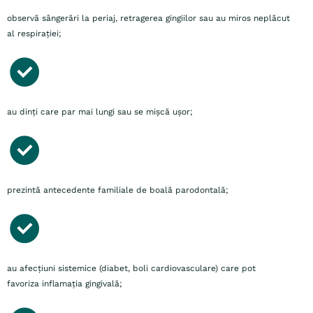
observă sângerări la periaj, retragerea gingiilor sau au miros neplăcut
al respirației;
au dinți care par mai lungi sau se mișcă ușor;
prezintă antecedente familiale de boală parodontală;
au afecțiuni sistemice (diabet, boli cardiovasculare) care pot
favoriza inflamația gingivală;