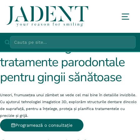
Parodontologie
Cauta pe site...
tratamente parodontale
pentru gingii sănătoase
Uneori, frumusețea unui zâmbet se vede cel mai bine în detaliile invizibile.
Cu ajutorul tehnologiei imagistice 3D, explorăm structurile dentare dincolo
de suprafață, pentru a înțelege, proteja și planifica tratamentele cu
precizie și grijă.
Programează o consultație