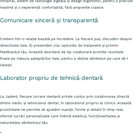
intraoral, sistem de radiologie digitală și design ergonomic, pentru o precizie
maximă și o experiență confortabilă, fără amprente clasice.
Comunicare sinceră și transparentă
Credem într-o relație bazată pe încredere. La fiecare pas, discutăm despre
obiectivele tale, îți prezentăm clar opțiunile de tratament și primim
feedbackul tău. Această abordare de tip colaborare promite rezultate
finale pe măsura așteptărilor tale, pentru a obține zâmbetul pe care să-l
iubești.
Laborator propriu de tehnică dentară
La Jadent, fiecare lucrare dentară prinde contur prin colaborarea directă
dintre medic și tehnicianul dentar, în laboratorul propriu al clinicii. Această
proximitate ne permite să ajustăm nuanțe, forme și detalii în timp real,
oferind lucrări personalizate care îmbină estetica, funcționalitatea și
naturalețea zâmbetului tău.