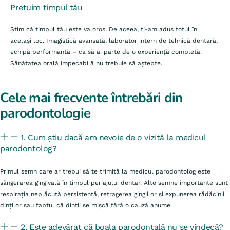
Prețuim timpul tău
Știm că timpul tău este valoros. De aceea, ți-am adus totul în
același loc. Imagistică avansată, laborator intern de tehnică dentară,
echipă performantă – ca să ai parte de o experiență completă.
Sănătatea orală impecabilă nu trebuie să aștepte.
Cele mai frecvente întrebări din
parodontologie
1. Cum știu dacă am nevoie de o vizită la medicul
parodontolog?
Primul semn care ar trebui să te trimită la medicul parodontolog este
sângerarea gingivală în timpul periajului dentar. Alte semne importante sunt
respirația neplăcută persistentă, retragerea gingiilor și expunerea rădăcinii
dinților sau faptul că dinții se mișcă fără o cauză anume.
2. Este adevărat că boala parodontală nu se vindecă?