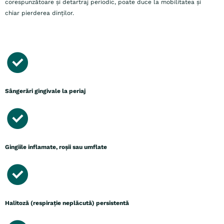
corespunzătoare și detartraj periodic, poate duce la mobilitatea și
chiar pierderea dinților.
Simptome boala parodontală
Sângerări gingivale la periaj
Gingiile inflamate, roșii sau umflate
Halitoză (respirație neplăcută) persistentă