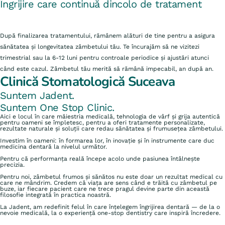
Îngrijire care continuă dincolo de tratament
După finalizarea tratamentului, rămânem alături de tine pentru a asigura
sănătatea și longevitatea zâmbetului tău. Te încurajăm să ne vizitezi
trimestrial sau la 6-12 luni pentru controale periodice și ajustări atunci
când este cazul. Zâmbetul tău merită să rămână impecabil, an după an.
Clinică Stomatologică Suceava
Suntem Jadent.
Suntem One Stop Clinic.
Aici e locul în care măiestria medicală, tehnologia de vârf și grija autentică
pentru oameni se împletesc, pentru a oferi tratamente personalizate,
rezultate naturale și soluții care redau sănătatea și frumusețea zâmbetului.
Investim în oameni: în formarea lor, în inovație și în instrumente care duc
medicina dentară la nivelul următor.
Pentru că performanța reală începe acolo unde pasiunea întâlnește
precizia.
Pentru noi, zâmbetul frumos și sănătos nu este doar un rezultat medical cu
care ne mândrim. Credem că viața are sens când e trăită cu zâmbetul pe
buze, iar fiecare pacient care ne trece pragul devine parte din această
filosofie integrată în practica noastră.
La Jadent, am redefinit felul în care înțelegem îngrijirea dentară — de la o
nevoie medicală, la o experiență one-stop dentistry care inspiră încredere.